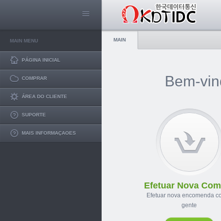
MAIN
MAIN MENU
PÁGINA INICIAL
Bem-vind
COMPRAR
ÁREA DO CLIENTE
SUPORTE
MAIS INFORMAÇAOES
Efetuar Nova Com
Efetuar nova encomenda c
gente